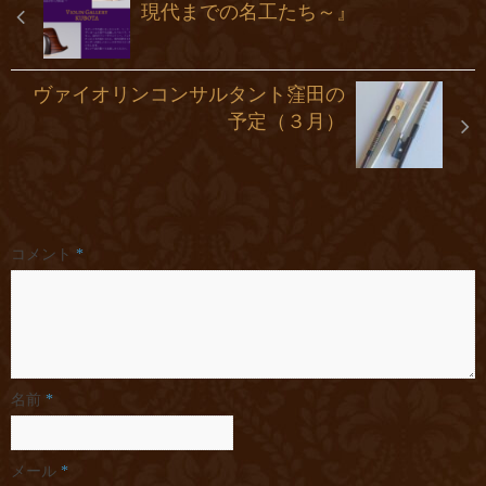
現代までの名工たち～』
ヴァイオリンコンサルタント窪田の
予定（３月）
コメント
*
名前
*
メール
*