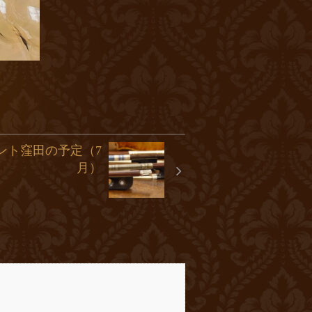
ント窪田の予定（7
月）